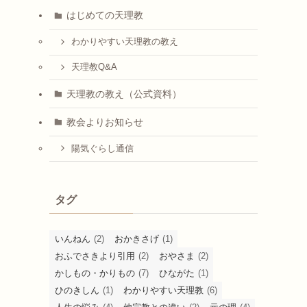
はじめての天理教
わかりやすい天理教の教え
天理教Q&A
天理教の教え（公式資料）
教会よりお知らせ
陽気ぐらし通信
タグ
いんねん
(2)
おかきさげ
(1)
おふでさきより引用
(2)
おやさま
(2)
かしもの・かりもの
(7)
ひながた
(1)
ひのきしん
(1)
わかりやすい天理教
(6)