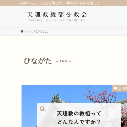
陽気ぐらしへの道を照らす、地域の灯台を目指して
ホーム
ひながた
ひながた
– tag –
天理教