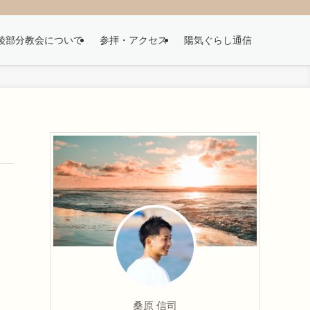
綾部分教会について
参拝・アクセス
陽気ぐらし通信
桑原 信司