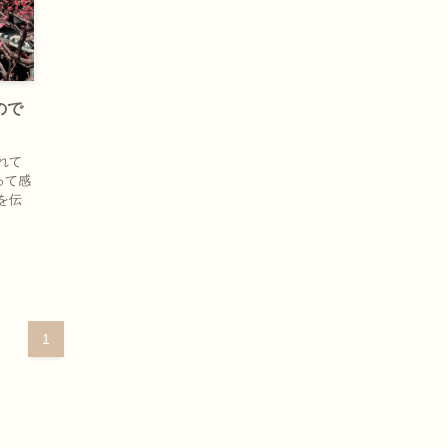
ので
れて
って感
を伝
1