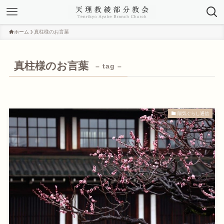
ホーム
真柱様のお言葉
真柱様のお言葉
– tag –
陽気ぐらし通信