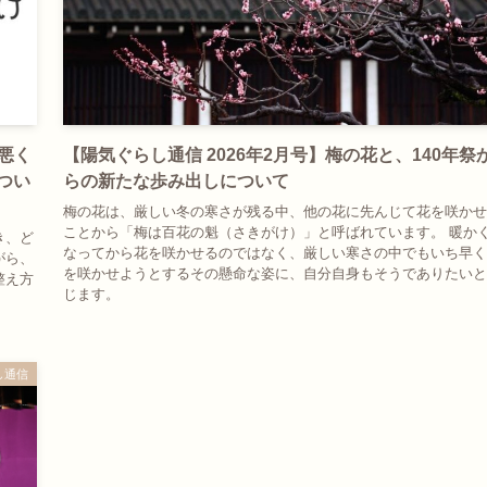
が悪く
【陽気ぐらし通信 2026年2月号】梅の花と、140年祭
つい
らの新たな歩み出しについて
梅の花は、厳しい冬の寒さが残る中、他の花に先んじて花を咲かせ
ことから「梅は百花の魁（さきがけ）」と呼ばれています。 暖か
き、ど
なってから花を咲かせるのではなく、厳しい寒さの中でもいち早く
がら、
を咲かせようとするその懸命な姿に、自分自身もそうでありたいと
整え方
じます。
し通信