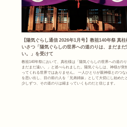
【陽気ぐらし通信 2026年1月号】教祖140年祭 真
いさつ「陽気ぐらしの世界への道のりは、まだまだ
い。」を受けて
教祖140年祭において、真柱様は「陽気ぐらしの世界への道の
まだまだ遠い。」と述べられました。陽気ぐらしは、神様が突
ってくれる世界ではありません。 一人ひとりが親神様とのつな
を思い出し、目の前の人を「兄弟姉妹」として大切にし始めた
少しずつ、その道のりは縮まっていくものだと信じます。