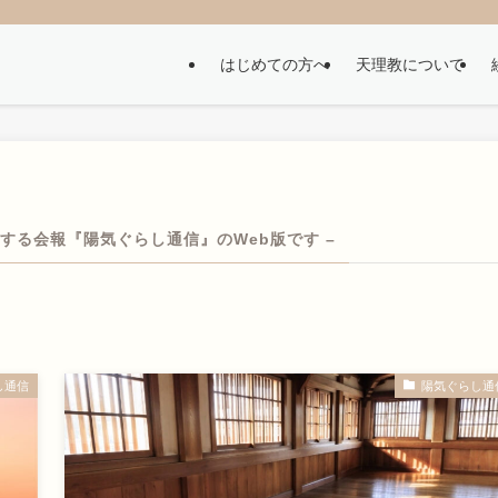
はじめての方へ
天理教について
する会報『陽気ぐらし通信』のWeb版です –
し通信
陽気ぐらし通