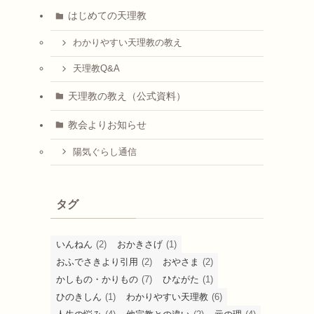
はじめての天理教
わかりやすい天理教の教え
天理教Q&A
天理教の教え（公式資料）
教会よりお知らせ
陽気ぐらし通信
タグ
いんねん
(2)
おかきさげ
(1)
おふでさきより引用
(2)
おやさま
(2)
かしもの・かりもの
(7)
ひながた
(1)
ひのきしん
(1)
わかりやすい天理教
(6)