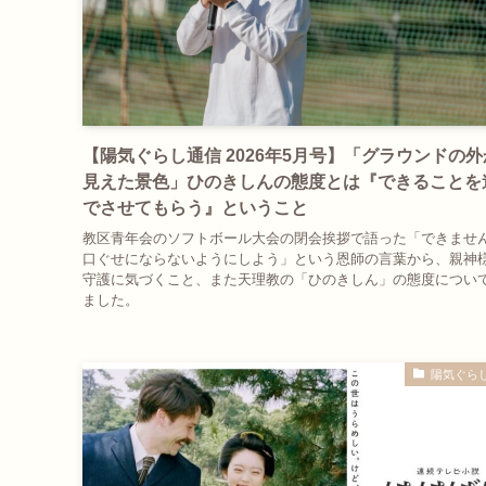
【陽気ぐらし通信 2026年5月号】「グラウンドの
見えた景色」ひのきしんの態度とは『できることを
でさせてもらう』ということ
教区青年会のソフトボール大会の閉会挨拶で語った「できませ
口ぐせにならないようにしよう」という恩師の言葉から、親神
守護に気づくこと、また天理教の「ひのきしん」の態度につい
ました。
陽気ぐら