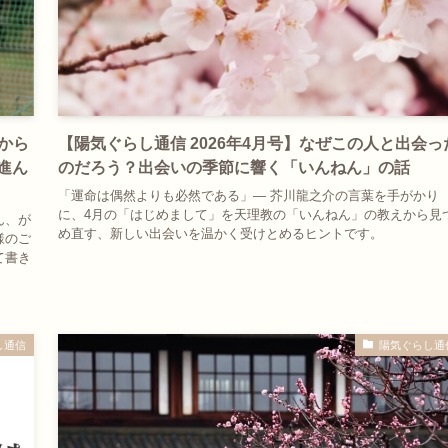
外から
【陽気ぐらし通信 2026年4月号】なぜこの人と出会っ
進ん
のだろう？出会いの季節に響く「いんねん」の話
「運命は偶然よりも必然である」― 芥川龍之介の言葉を手がかり
に、4月の「はじめまして」を天理教の「いんねん」の教えから見
ん、が
め直す、新しい出会いを温かく受けとめるヒントです。
様のご
て書き
し通信
陽気ぐらし通