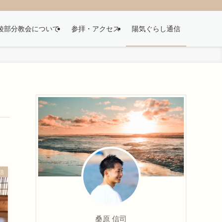
綾部分教会について
参拝・アクセス
陽気ぐらし通信
信
桑原 信司