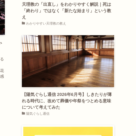
天理教の「出直し」をわかりやすく解説｜死は
「終わり」ではなく「新たな始まり」という教
え
わかりやすい天理教の教え
か
る
く
花
感
【陽気ぐらし通信 2026年6月号】しきたりが薄
れる時代に、改めて葬儀や年祭をつとめる意味
について考えてみた
陽気ぐらし通信